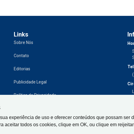
Links
In
Sobre Nós
Hor
Contato
Tel
Editorias
Publicidade Legal
Cir
L
Política de Privacidade
S
 sua experiência de uso e oferecer conteúdos que possam ser d
ra aceitar todos os cookies, clique em OK, ou clique em reijeitar 
Gazeta de Limeira, Rua Senador Vergueiro, 319