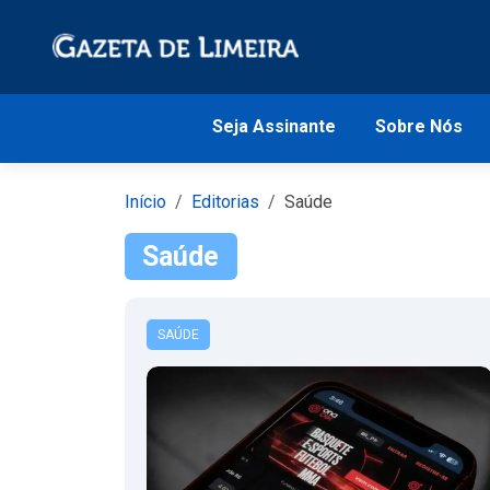
Seja Assinante
Sobre Nós
Início
Editorias
Saúde
Saúde
SAÚDE