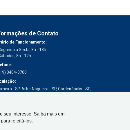
formações de Contato
ário de Funcionamento:
Segunda a Sexta, 8h - 18h
Sábados, 8h - 12h
efone:
(19) 3404-3700
culação:
imeira - SP, Artur Nogueira - SP, Cordeirópolis - SP,
Engenheiro Coelho - SP, Iracemápolis - SP
e seu interesse. Saiba mais em
para rejeitá-los.