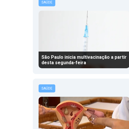
SAÚDE
São Paulo inicia multivacinação a partir
desta segunda-feira
SAÚDE