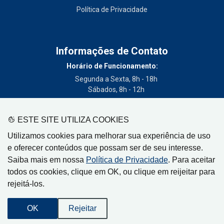
Política de Privacidade
Informações de Contato
Horário de Funcionamento:
Segunda a Sexta, 8h - 18h
Sábados, 8h - 12h
Telefone:
(19) 3404-3700
ESTE SITE UTILIZA COOKIES
Circulação:
Utilizamos cookies para melhorar sua experiência de uso
Limeira - SP, Artur Nogueira - SP, Cordeirópolis - SP,
e oferecer conteúdos que possam ser de seu interesse.
Engenheiro Coelho - SP, Iracemápolis - SP
Saiba mais em nossa
Política de Privacidade
. Para aceitar
todos os cookies, clique em OK, ou clique em reijeitar para
rejeitá-los.
Gazeta de Limeira, Rua Senador Vergueiro, 319
OK
Rejeitar
CEP: 13480-005 - Centro - Limeira-SP
Desenvolvido por
Orion