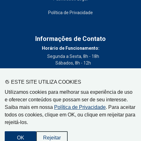
Política de Privacidade
Informações de Contato
Horário de Funcionamento:
Segunda a Sexta, 8h - 18h
Sábados, 8h - 12h
Telefone:
(19) 3404-3700
ESTE SITE UTILIZA COOKIES
Circulação:
Utilizamos cookies para melhorar sua experiência de uso
Limeira - SP, Artur Nogueira - SP, Cordeirópolis - SP,
e oferecer conteúdos que possam ser de seu interesse.
Engenheiro Coelho - SP, Iracemápolis - SP
Saiba mais em nossa
Política de Privacidade
. Para aceitar
todos os cookies, clique em OK, ou clique em reijeitar para
rejeitá-los.
Gazeta de Limeira, Rua Senador Vergueiro, 319
OK
Rejeitar
CEP: 13480-005 - Centro - Limeira-SP