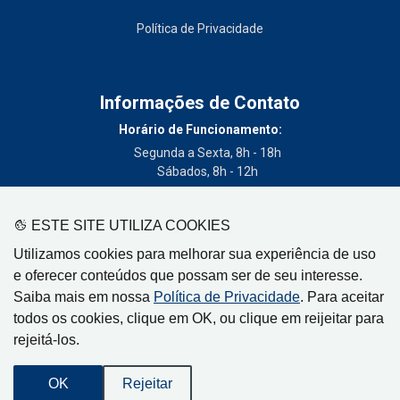
Política de Privacidade
Informações de Contato
Horário de Funcionamento:
Segunda a Sexta, 8h - 18h
Sábados, 8h - 12h
Telefone:
(19) 3404-3700
ESTE SITE UTILIZA COOKIES
Circulação:
Utilizamos cookies para melhorar sua experiência de uso
Limeira - SP, Artur Nogueira - SP, Cordeirópolis - SP,
e oferecer conteúdos que possam ser de seu interesse.
Engenheiro Coelho - SP, Iracemápolis - SP
Saiba mais em nossa
Política de Privacidade
. Para aceitar
todos os cookies, clique em OK, ou clique em reijeitar para
rejeitá-los.
Gazeta de Limeira, Rua Senador Vergueiro, 319
OK
Rejeitar
CEP: 13480-005 - Centro - Limeira-SP