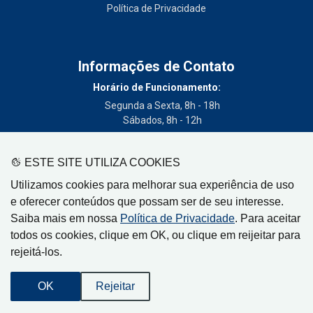
Política de Privacidade
Informações de Contato
Horário de Funcionamento:
Segunda a Sexta, 8h - 18h
Sábados, 8h - 12h
Telefone:
(19) 3404-3700
ESTE SITE UTILIZA COOKIES
Circulação:
Utilizamos cookies para melhorar sua experiência de uso
Limeira - SP, Artur Nogueira - SP, Cordeirópolis - SP,
e oferecer conteúdos que possam ser de seu interesse.
Engenheiro Coelho - SP, Iracemápolis - SP
Saiba mais em nossa
Política de Privacidade
. Para aceitar
todos os cookies, clique em OK, ou clique em reijeitar para
rejeitá-los.
Gazeta de Limeira, Rua Senador Vergueiro, 319
OK
Rejeitar
CEP: 13480-005 - Centro - Limeira-SP
Desenvolvido por
Orion