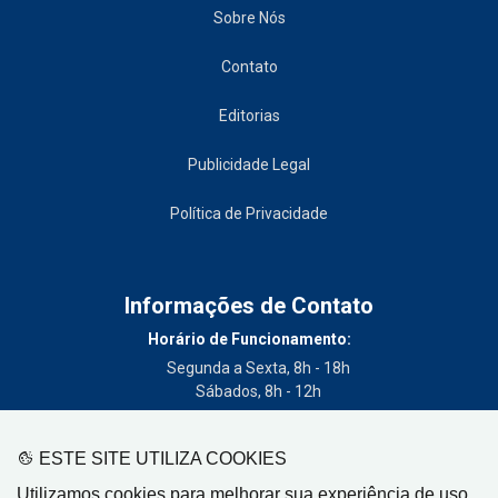
Sobre Nós
Contato
Editorias
Publicidade Legal
Política de Privacidade
Informações de Contato
Horário de Funcionamento:
Segunda a Sexta, 8h - 18h
Sábados, 8h - 12h
Telefone:
(19) 3404-3700
ESTE SITE UTILIZA COOKIES
Circulação:
Utilizamos cookies para melhorar sua experiência de uso