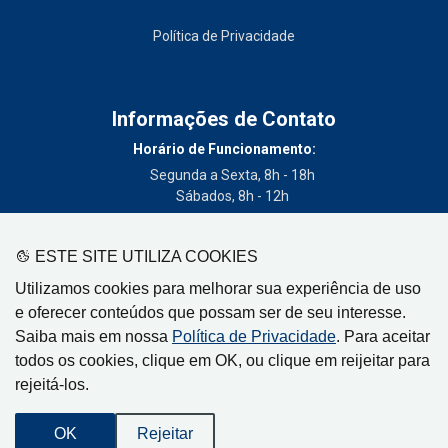
Política de Privacidade
Informações de Contato
Horário de Funcionamento:
Segunda a Sexta, 8h - 18h
Sábados, 8h - 12h
Telefone:
(19) 3404-3700
ESTE SITE UTILIZA COOKIES
Circulação:
Utilizamos cookies para melhorar sua experiência de uso
Limeira - SP, Artur Nogueira - SP, Cordeirópolis - SP,
e oferecer conteúdos que possam ser de seu interesse.
Engenheiro Coelho - SP, Iracemápolis - SP
Saiba mais em nossa
Política de Privacidade
. Para aceitar
todos os cookies, clique em OK, ou clique em reijeitar para
rejeitá-los.
Gazeta de Limeira, Rua Senador Vergueiro, 319
OK
Rejeitar
CEP: 13480-005 - Centro - Limeira-SP