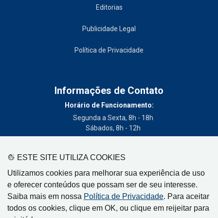
Editorias
Publicidade Legal
Política de Privacidade
Informações de Contato
Horário de Funcionamento:
Segunda a Sexta, 8h - 18h
Sábados, 8h - 12h
Telefone:
(19) 3404-3700
ESTE SITE UTILIZA COOKIES
Circulação:
Utilizamos cookies para melhorar sua experiência de uso
Limeira - SP, Artur Nogueira - SP, Cordeirópolis - SP,
e oferecer conteúdos que possam ser de seu interesse.
Engenheiro Coelho - SP, Iracemápolis - SP
Saiba mais em nossa
Política de Privacidade
. Para aceitar
todos os cookies, clique em OK, ou clique em reijeitar para