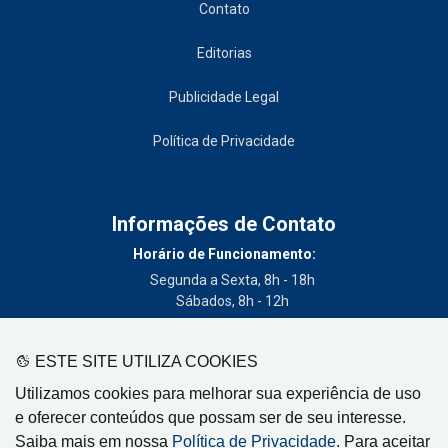
Contato
Editorias
Publicidade Legal
Política de Privacidade
Informações de Contato
Horário de Funcionamento:
Segunda a Sexta, 8h - 18h
Sábados, 8h - 12h
Telefone:
(19) 3404-3700
ESTE SITE UTILIZA COOKIES
Circulação:
Utilizamos cookies para melhorar sua experiência de uso
Limeira - SP, Artur Nogueira - SP, Cordeirópolis - SP,
e oferecer conteúdos que possam ser de seu interesse.
Engenheiro Coelho - SP, Iracemápolis - SP
Saiba mais em nossa
Política de Privacidade
. Para aceitar